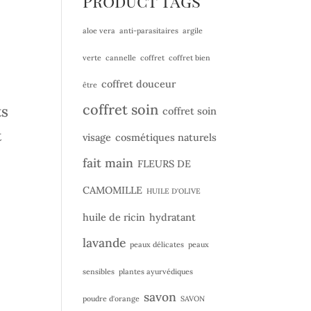
Product Tags
aloe vera
anti-parasitaires
argile
verte
cannelle
coffret
coffret bien
coffret douceur
être
coffret soin
ts
coffret soin
t
visage
cosmétiques naturels
fait main
FLEURS DE
CAMOMILLE
HUILE D'OLIVE
huile de ricin
hydratant
lavande
peaux délicates
peaux
sensibles
plantes ayurvédiques
savon
poudre d'orange
SAVON