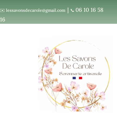
|
06 10 16 58
✉️
lessavonsdecarole@gmail.com
📞
16