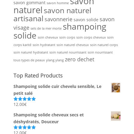
savon
savon gommant
savon homme
naturel
savon naturel
artisanal
savonnerie
savon
savon solide
shampoing
visage
sels de la mer morte
solide
soin cheveux
soin corps
soin corps cheveux
soin
corps karité
soin hydratant
soin naturel cheveux
soin naturel corps
soin naturel hydratant
soin naturel nourrissant
soin nourrissant
zero dechet
tous types de peaux
ylang ylang
Top Rated Products
Shampoing solide cuir chevelu sensible, Le
petit salé
12.00
€
Note
5.00
sur 5
Shampoing solide cheveux secs et
déshydratés, Douceur
12.00
€
Note
5.00