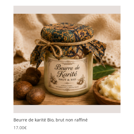
initial
actuel
était :
est :
29.90€.
20.00€.
Beurre de karité Bio, brut non raffiné
17.00
€