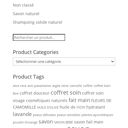
Non classé
Savon naturel
Shampoing solide naturel
Product Categories
Product Tags
aloe vera
anti-parasitaires
argile verte
cannelle
coffret
coffret bien
coffret soin
coffret douceur
coffret soin
être
fait main
visage
cosmétiques naturels
FLEURS DE
CAMOMILLE
huile de ricin
hydratant
HUILE D'OLIVE
lavande
peaux délicates
peaux sensibles
plantes ayurvédiques
savon
savon fait main
poudre d'orange
SAVON BÉBÉ