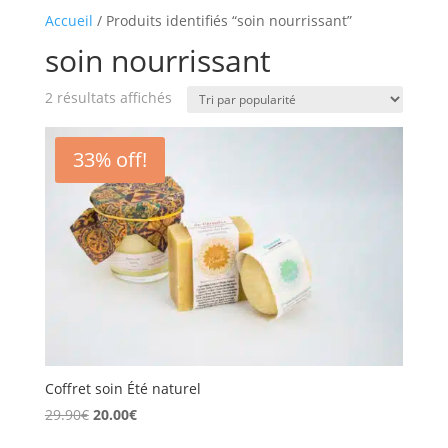
Accueil
/ Produits identifiés “soin nourrissant”
soin nourrissant
Trié
2 résultats affichés
par
popularité
33% off!
Coffret soin Été naturel
Le
Le
29.90
€
20.00
€
prix
prix