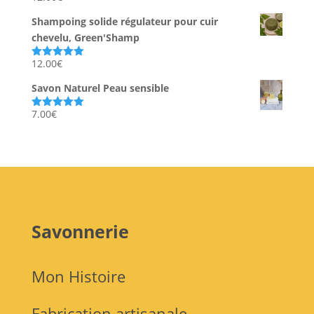
sur 5
Shampoing solide régulateur pour cuir
chevelu, Green'Shamp
12.00
€
Note
5.00
sur 5
Savon Naturel Peau sensible
7.00
€
Note
5.00
sur 5
Savonnerie
Mon Histoire
Fabrication artisanale