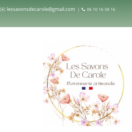
✉️
lessavonsdecarole@gmail.com
📞
|
06 10 16 58 16