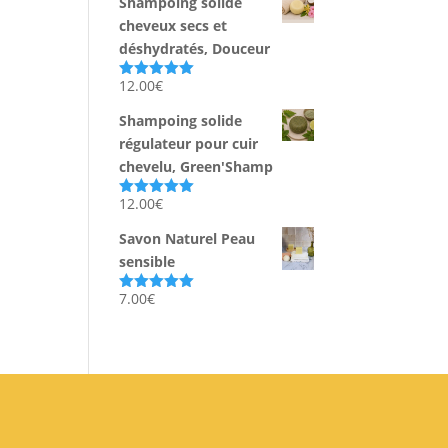
Shampoing solide
cheveux secs et
déshydratés, Douceur
12.00
€
Note
5.00
sur 5
Shampoing solide
régulateur pour cuir
chevelu, Green'Shamp
12.00
€
Note
5.00
sur 5
Savon Naturel Peau
sensible
7.00
€
Note
5.00
sur 5