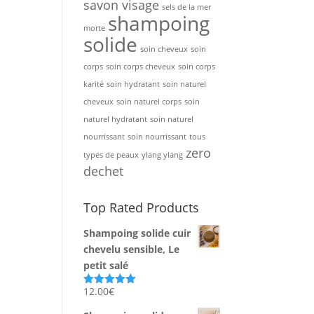
savon visage
sels de la mer
shampoing
morte
solide
soin cheveux
soin
corps
soin corps cheveux
soin corps
karité
soin hydratant
soin naturel
cheveux
soin naturel corps
soin
naturel hydratant
soin naturel
nourrissant
soin nourrissant
tous
zero
types de peaux
ylang ylang
dechet
Top Rated Products
Shampoing solide cuir
chevelu sensible, Le
petit salé
12.00
€
Note
5.00
sur 5