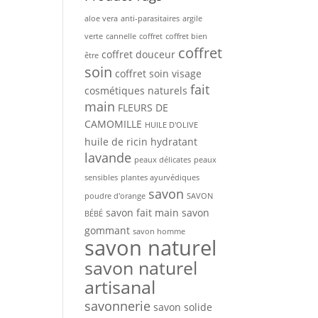
aloe vera
anti-parasitaires
argile
verte
cannelle
coffret
coffret bien
coffret
coffret douceur
être
soin
coffret soin visage
fait
cosmétiques naturels
main
FLEURS DE
CAMOMILLE
HUILE D'OLIVE
huile de ricin
hydratant
lavande
peaux délicates
peaux
sensibles
plantes ayurvédiques
savon
poudre d'orange
SAVON
savon fait main
savon
BÉBÉ
gommant
savon homme
savon naturel
savon naturel
artisanal
savonnerie
savon solide