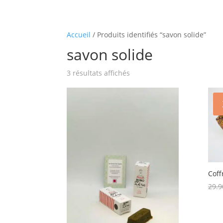
Accueil
/ Produits identifiés “savon solide”
savon solide
Trié
3 résultats affichés
par
popularité
Coff
29.9