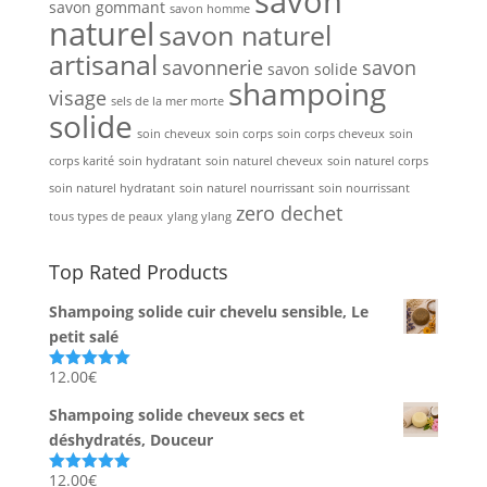
savon
savon gommant
savon homme
naturel
savon naturel
artisanal
savonnerie
savon
savon solide
shampoing
visage
sels de la mer morte
solide
soin cheveux
soin corps
soin corps cheveux
soin
corps karité
soin hydratant
soin naturel cheveux
soin naturel corps
soin naturel hydratant
soin naturel nourrissant
soin nourrissant
zero dechet
tous types de peaux
ylang ylang
Top Rated Products
Shampoing solide cuir chevelu sensible, Le
petit salé
12.00
€
Note
5.00
sur 5
Shampoing solide cheveux secs et
déshydratés, Douceur
12.00
€
Note
5.00