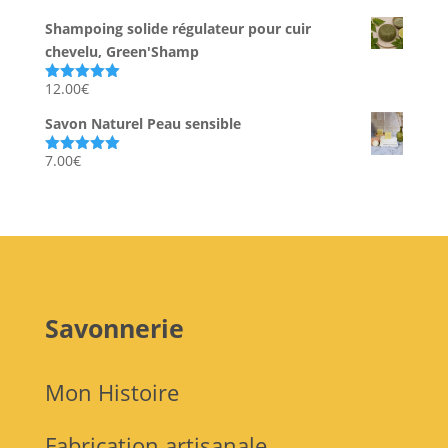
sur 5
Shampoing solide régulateur pour cuir
chevelu, Green'Shamp
12.00
€
Note
5.00
sur 5
Savon Naturel Peau sensible
7.00
€
Note
5.00
sur 5
Savonnerie
Mon Histoire
Fabrication artisanale