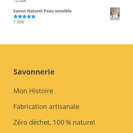
12.00
€
Note
5.00
sur 5
Savon Naturel Peau sensible
7.00
€
Note
5.00
sur 5
Savonnerie
Mon Histoire
Fabrication artisanale
Zéro déchet, 100 % naturel