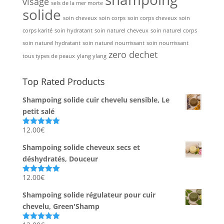
visage
sels de la mer morte
solide
soin cheveux
soin corps
soin corps cheveux
soin
corps karité
soin hydratant
soin naturel cheveux
soin naturel corps
soin naturel hydratant
soin naturel nourrissant
soin nourrissant
zero dechet
tous types de peaux
ylang ylang
Top Rated Products
Shampoing solide cuir chevelu sensible, Le
petit salé
12.00
€
Note
5.00
sur 5
Shampoing solide cheveux secs et
déshydratés, Douceur
12.00
€
Note
5.00
sur 5
Shampoing solide régulateur pour cuir
chevelu, Green'Shamp