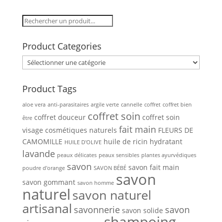
Product Categories
Product Tags
aloe vera
anti-parasitaires
argile verte
cannelle
coffret
coffret bien
coffret soin
coffret douceur
coffret soin
être
fait main
visage
cosmétiques naturels
FLEURS DE
CAMOMILLE
huile de ricin
hydratant
HUILE D'OLIVE
lavande
peaux délicates
peaux sensibles
plantes ayurvédiques
savon
savon fait main
poudre d'orange
SAVON BÉBÉ
savon
savon gommant
savon homme
naturel
savon naturel
artisanal
savonnerie
savon
savon solide
shampoing