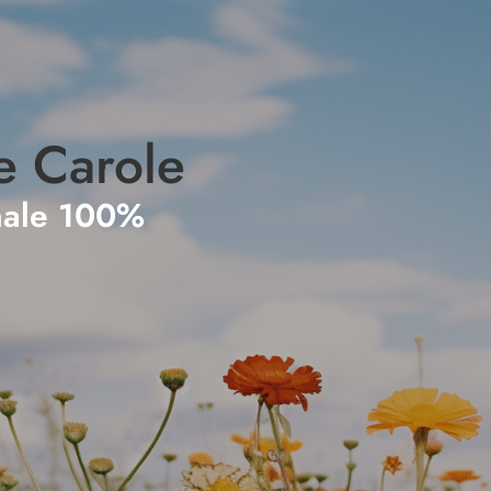
e Carole
nale 100%
e