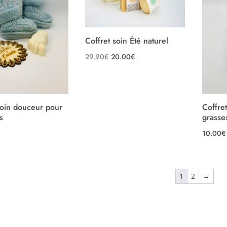
Coffret soin Été naturel
Le
Le
29.90
€
20.00
€
prix
prix
initial
actuel
était :
est :
soin douceur pour
Coffre
29.90€.
20.00€.
s
grasse
10.00
€
1
2
→