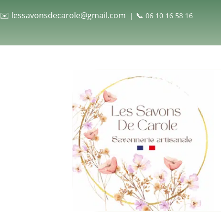
✉️
lessavonsdecarole@gmail.com
📞
|
06 10 16 58 16