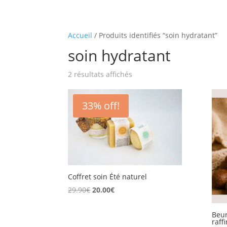
Accueil
/ Produits identifiés “soin hydratant”
soin hydratant
Trié
2 résultats affichés
par
popularité
33% off!
Coffret soin Été naturel
Le
Le
29.90
€
20.00
€
prix
prix
initial
actuel
Beur
raff
était :
est :