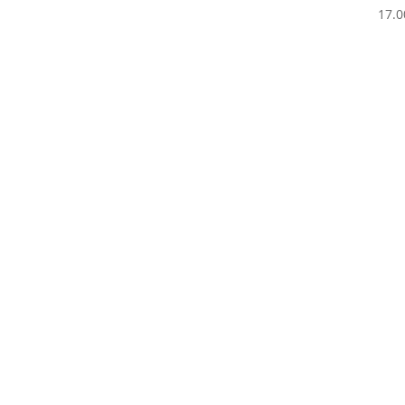
17.0
29.90€.
20.00€.