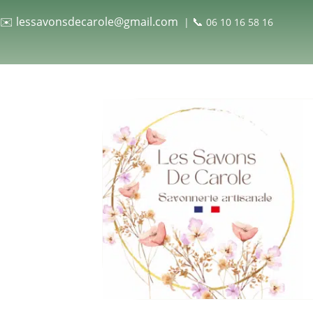
✉️
lessavonsdecarole@gmail.com
📞
|
06 10 16 58 16