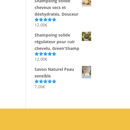
Shampoing solide
cheveux secs et
déshydratés, Douceur
12.00
€
Note
5.00
sur 5
Shampoing solide
régulateur pour cuir
chevelu, Green'Shamp
12.00
€
Note
5.00
sur 5
Savon Naturel Peau
sensible
7.00
€
Note
5.00
sur 5