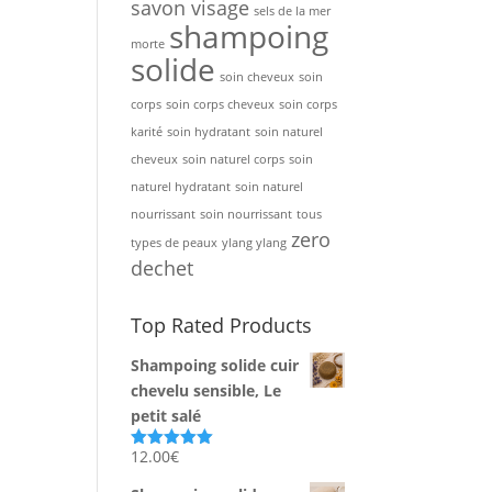
savon visage
sels de la mer
shampoing
morte
solide
soin cheveux
soin
corps
soin corps cheveux
soin corps
karité
soin hydratant
soin naturel
cheveux
soin naturel corps
soin
naturel hydratant
soin naturel
nourrissant
soin nourrissant
tous
zero
types de peaux
ylang ylang
dechet
Top Rated Products
Shampoing solide cuir
chevelu sensible, Le
petit salé
12.00
€
Note
5.00
sur 5