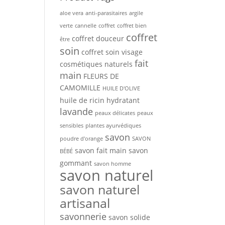
aloe vera
anti-parasitaires
argile
verte
cannelle
coffret
coffret bien
coffret
coffret douceur
être
soin
coffret soin visage
fait
cosmétiques naturels
main
FLEURS DE
CAMOMILLE
HUILE D'OLIVE
huile de ricin
hydratant
lavande
peaux délicates
peaux
sensibles
plantes ayurvédiques
savon
poudre d'orange
SAVON
savon fait main
savon
BÉBÉ
gommant
savon homme
savon naturel
savon naturel
artisanal
savonnerie
savon solide