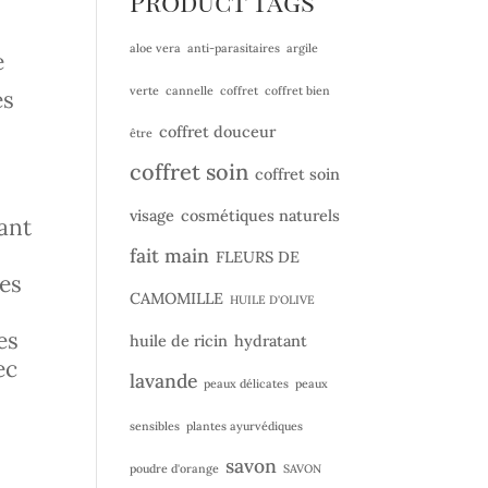
Product Tags
aloe vera
anti-parasitaires
argile
e
verte
cannelle
coffret
coffret bien
es
coffret douceur
être
coffret soin
coffret soin
visage
cosmétiques naturels
ant
fait main
FLEURS DE
les
CAMOMILLE
HUILE D'OLIVE
es
huile de ricin
hydratant
ec
lavande
peaux délicates
peaux
sensibles
plantes ayurvédiques
savon
poudre d'orange
SAVON