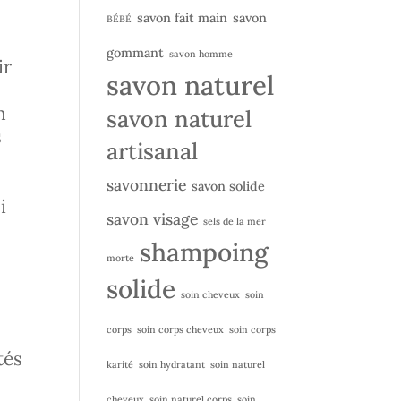
savon fait main
savon
BÉBÉ
gommant
savon homme
ir
savon naturel
n
savon naturel
s
artisanal
savonnerie
savon solide
i
savon visage
sels de la mer
shampoing
morte
solide
soin cheveux
soin
corps
soin corps cheveux
soin corps
tés
karité
soin hydratant
soin naturel
cheveux
soin naturel corps
soin