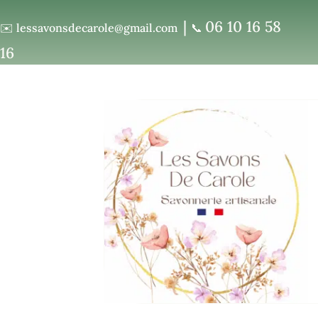
|
06 10 16 58
✉️
lessavonsdecarole@gmail.com
📞
16