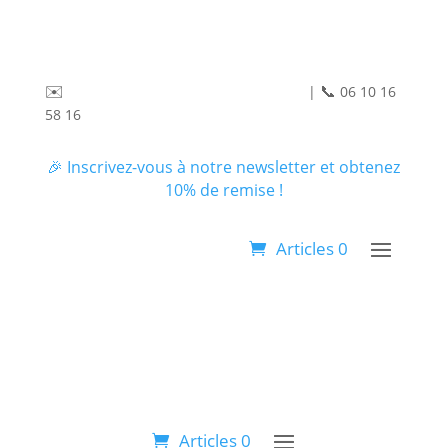
✉️
lessavonsdecarole@gmail.com
📞
|
06 10 16
58 16
🎉 Inscrivez-vous à notre newsletter et obtenez
10% de remise !
Articles 0
Articles 0