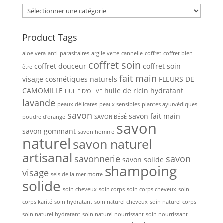
Product Tags
aloe vera
anti-parasitaires
argile verte
cannelle
coffret
coffret bien
coffret soin
coffret douceur
coffret soin
être
fait main
visage
cosmétiques naturels
FLEURS DE
CAMOMILLE
huile de ricin
hydratant
HUILE D'OLIVE
lavande
peaux délicates
peaux sensibles
plantes ayurvédiques
savon
savon fait main
poudre d'orange
SAVON BÉBÉ
savon
savon gommant
savon homme
naturel
savon naturel
artisanal
savonnerie
savon
savon solide
shampoing
visage
sels de la mer morte
solide
soin cheveux
soin corps
soin corps cheveux
soin
corps karité
soin hydratant
soin naturel cheveux
soin naturel corps
soin naturel hydratant
soin naturel nourrissant
soin nourrissant