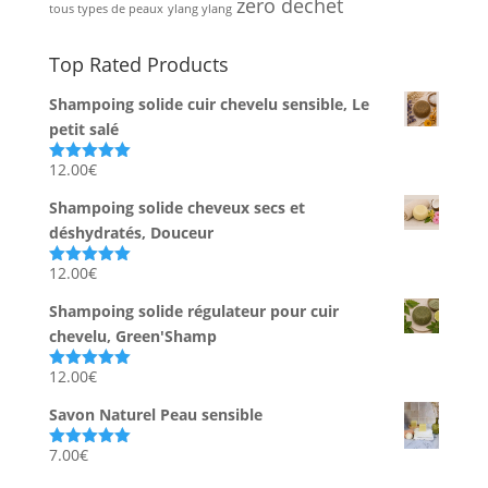
zero dechet
tous types de peaux
ylang ylang
Top Rated Products
Shampoing solide cuir chevelu sensible, Le
petit salé
12.00
€
Note
5.00
sur 5
Shampoing solide cheveux secs et
déshydratés, Douceur
12.00
€
Note
5.00
sur 5
Shampoing solide régulateur pour cuir
chevelu, Green'Shamp
12.00
€
Note
5.00
sur 5
Savon Naturel Peau sensible
7.00
€
Note
5.00
sur 5