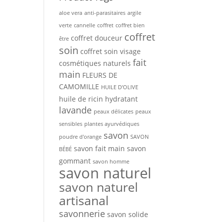
aloe vera
anti-parasitaires
argile
verte
cannelle
coffret
coffret bien
coffret
coffret douceur
être
soin
coffret soin visage
fait
cosmétiques naturels
main
FLEURS DE
CAMOMILLE
HUILE D'OLIVE
huile de ricin
hydratant
lavande
peaux délicates
peaux
sensibles
plantes ayurvédiques
savon
poudre d'orange
SAVON
savon fait main
savon
BÉBÉ
gommant
savon homme
savon naturel
savon naturel
artisanal
savonnerie
savon solide