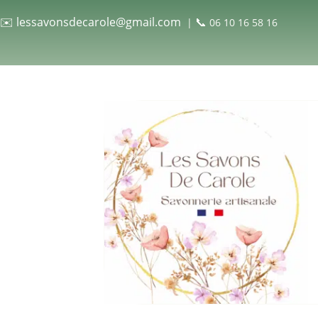
✉️
lessavonsdecarole@gmail.com
📞
|
06 10 16 58 16