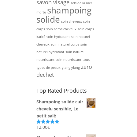
savon visage
sels de la mer
shampoing
morte
solide
soin cheveux
soin
corps
soin corps cheveux
soin corps
karité
soin hydratant
soin naturel
cheveux
soin naturel corps
soin
naturel hydratant
soin naturel
nourrissant
soin nourrissant
tous
zero
types de peaux
ylang ylang
dechet
Top Rated Products
Shampoing solide cuir
chevelu sensible, Le
petit salé
12.00
€
Note
5.00
sur 5