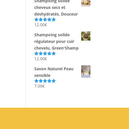
Shampoing solide
cheveux secs et
déshydratés, Douceur
12.00
€
Note
5.00
sur 5
Shampoing solide
régulateur pour cuir
chevelu, Green'Shamp
12.00
€
Note
5.00
sur 5
Savon Naturel Peau
sensible
7.00
€
Note
5.00
sur 5