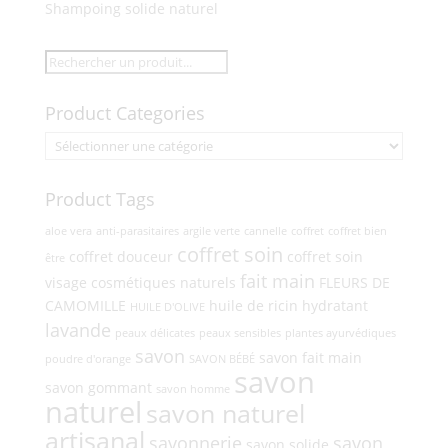
Shampoing solide naturel
Product Categories
Product Tags
aloe vera
anti-parasitaires
argile verte
cannelle
coffret
coffret bien
coffret soin
coffret douceur
coffret soin
être
fait main
visage
cosmétiques naturels
FLEURS DE
CAMOMILLE
huile de ricin
hydratant
HUILE D'OLIVE
lavande
peaux délicates
peaux sensibles
plantes ayurvédiques
savon
savon fait main
poudre d'orange
SAVON BÉBÉ
savon
savon gommant
savon homme
naturel
savon naturel
artisanal
savonnerie
savon
savon solide