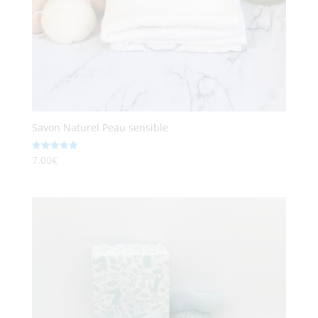
Savon Naturel Peau sensible
7.00
€
Note
5.00
sur 5