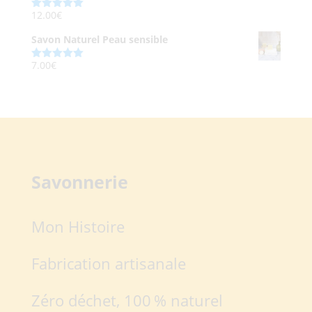
12.00
€
Note
5.00
sur 5
Savon Naturel Peau sensible
7.00
€
Note
5.00
sur 5
Savonnerie
Mon Histoire
Fabrication artisanale
Zéro déchet, 100 % naturel