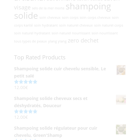
shampoing
visage
sels de la mer morte
solide
soin cheveux
soin corps
soin corps cheveux
soin
corps karité
soin hydratant
soin naturel cheveux
soin naturel corps
soin naturel hydratant
soin naturel nourrissant
soin nourrissant
zero dechet
tous types de peaux
ylang ylang
Top Rated Products
Shampoing solide cuir chevelu sensible, Le
petit salé
12.00
€
Note
5.00
sur 5
Shampoing solide cheveux secs et
déshydratés, Douceur
12.00
€
Note
5.00
sur 5
Shampoing solide régulateur pour cuir
chevelu, Green'Shamp